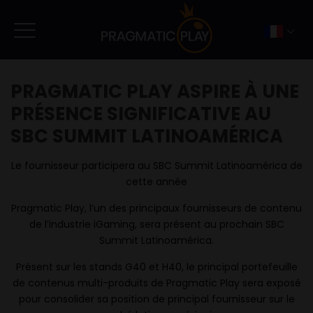
PRAGMATIC PLAY ASPIRE À UNE
PRÉSENCE SIGNIFICATIVE AU
SBC SUMMIT LATINOAMÉRICA
Le fournisseur participera au SBC Summit Latinoamérica de
cette année
Pragmatic Play, l’un des principaux fournisseurs de contenu
de l’industrie iGaming, sera présent au prochain SBC
Summit Latinoamérica.
Présent sur les stands G40 et H40, le principal portefeuille
de contenus multi-produits de Pragmatic Play sera exposé
pour consolider sa position de principal fournisseur sur le