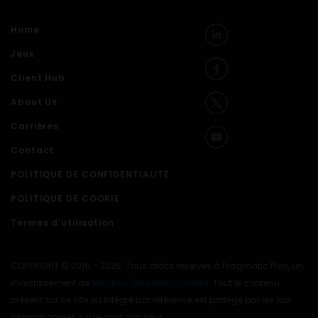
Home
Jeux
Client Hub
About Us
Carrières
Contact
POLITIQUE DE CONFIDENTIALITÉ
POLITIQUE DE COOKIE
Termes d’utilisation
COPYRIGHT © 2015 – 2026. Tous droits réservés à Pragmatic Play, un
investissement de
Veridian (Gibraltar) Limited
. Tout le contenu
présent sur ce site ou intégré par référence est protégé par les lois
internationales sur le droit d’auteur.