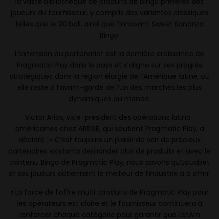
la vaste bibliothèque de produits de bingo préférés des
joueurs du fournisseur, y compris des variantes classiques
telles que le 90 ball, ainsi que l’innovant Sweet Bonanza
Bingo.
L’extension du partenariat est la dernière croissance de
Pragmatic Play dans le pays et s’aligne sur ses progrès
stratégiques dans la région élargie de l’Amérique latine, où
elle reste à l’avant-garde de l’un des marchés les plus
dynamiques au monde.
Victor Arias, vice-président des opérations latino-
américaines chez ARRISE, qui soutient Pragmatic Play, a
déclaré : « C’est toujours un plaisir de voir de précieux
partenaires existants demander plus de produits et avec le
contenu Bingo de Pragmatic Play, nous savons qu’Ecuabet
et ses joueurs obtiennent le meilleur de l’industrie a à offrir.
« La force de l’offre multi-produits de Pragmatic Play pour
les opérateurs est claire et le fournisseur continuera à
renforcer chaque catégorie pour garantir que LatAm