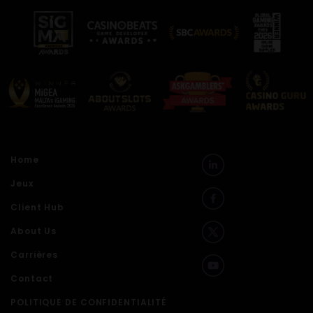
Home
Jeux
Client Hub
About Us
Carrières
Contact
POLITIQUE DE CONFIDENTIALITÉ