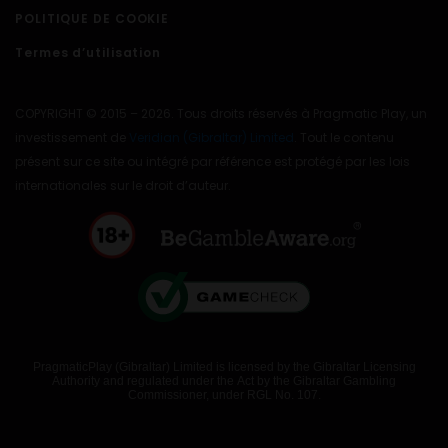
POLITIQUE DE COOKIE
Termes d’utilisation
COPYRIGHT © 2015 – 2026. Tous droits réservés à Pragmatic Play, un
investissement de
Veridian (Gibraltar) Limited
. Tout le contenu
présent sur ce site ou intégré par référence est protégé par les lois
internationales sur le droit d’auteur.