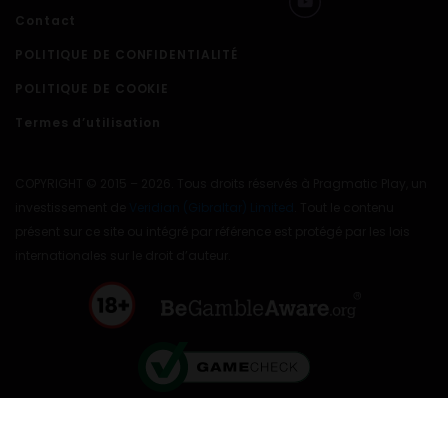
Contact
POLITIQUE DE CONFIDENTIALITÉ
POLITIQUE DE COOKIE
Termes d’utilisation
COPYRIGHT © 2015 – 2026. Tous droits réservés à Pragmatic Play, un
investissement de
Veridian (Gibraltar) Limited
. Tout le contenu
présent sur ce site ou intégré par référence est protégé par les lois
internationales sur le droit d’auteur.