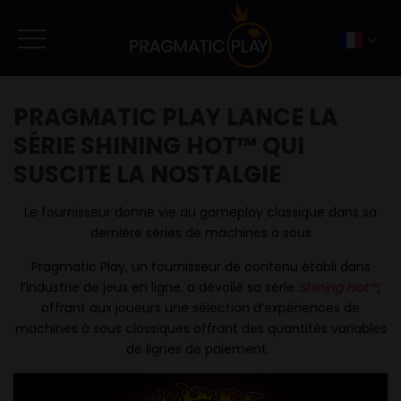
PRAGMATIC PLAY LANCE LA
SÉRIE SHINING HOT™ QUI
SUSCITE LA NOSTALGIE
Le fournisseur donne vie au gameplay classique dans sa
dernière séries de machines à sous
Pragmatic Play, un fournisseur de contenu établi dans
l’industrie de jeux en ligne, a dévoilé sa série
Shining Hot™
,
offrant aux joueurs une sélection d’expériences de
machines à sous classiques offrant des quantités variables
de lignes de paiement.