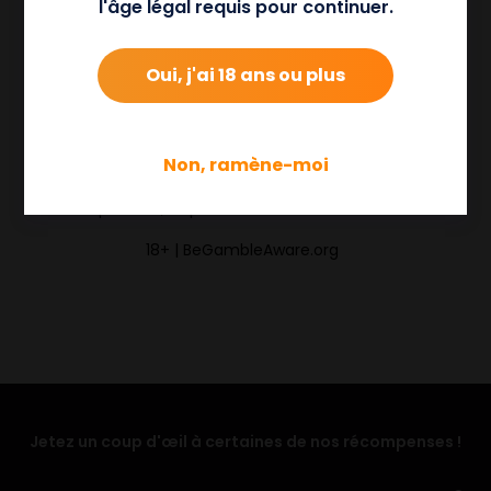
l'âge légal requis pour continuer.
immersive pour laquelle nos produits sont connus, cela
nous permet de répondre à toutes les démographies et
préférences. »
Oui, j'ai 18 ans ou plus
Pragmatic Play produit actuellement jusqu’à sept
nouveaux
titres de machines à sous
par mois, tout en
proposant également des jeux de
Casino en direct
et des
Non, ramène-moi
jeux de
Bingo
dans le cadre de son portefeuille multi-
produits, disponible via une seule API.
18+ | BeGambleAware.org
Jetez un coup d'œil à certaines de nos récompenses !