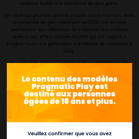
rouleaux fruités à la recherche de gros gains.
Les rouleaux peuvent devenir chauds à tout moment, avec
un potentiel de gain maximum de 2.500 fois la mise,
permettant aux utilisateurs de s’adonner aux couleurs
vives et aux effets sonores intuitifs qui ont captivé à
l’origine toute une génération d’amateurs de machines à
sous.
La collection
Shining Hot™
fait suite au lancement des
récents jeux à succès
Cosmic Cash™
,
Bomb Bonanza™
et
Le contenu des modèles
Sugar Rush™
, qui résident parmi une collection de plus de
200 titres dans le portefeuille de jeux primés de Pragmatic
Pragmatic Play est
Play.
destiné aux personnes
âgées de 18 ans et plus.
Yossi Barzely, Directeur du Développement
Commercial chez Pragmatic Play, a déclaré:
« Nous
avons remonté le temps pour lancer une merveilleuse
collection de machines à sous de style Vegas.
Veuillez confirmer que vous avez
« En combinant le thème unique avec l’expérience