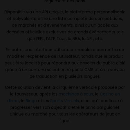
règlement des paris.
Disponible via une API unique, la plateforme personnalisable
et polyvalente offre une liste complète de compétitions,
de marchés et d’événements, ainsi qu’un accès aux
données officielles exclusives de grands événements tels
que l’EPL, l’ATP Tour, la NBA, la NFL, etc.
En outre, une interface utilisateur modulaire permettra de
modifier l’expérience de l’utilisateur, tandis que le produit
peut être localisé pour répondre aux besoins du public ciblé
grâce à un contenu sélectionné par le CMS et à un service
de traduction en plusieurs langues.
Cette solution devient la cinquième verticale proposée par
le fournisseur, après les
machines à sous
, le
Casino en
direct
, le
Bingo
et les
Sports Virtuels
, alors qu’il continue à
progresser vers son objectif d’être le principal guichet
unique du marché pour tous les opérateurs de jeux en
ligne.