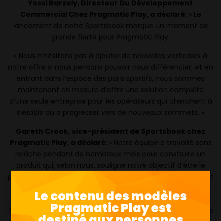
Yossi Barzely, Directeur Du Développement
Commercial Chez Pragmatic Play, a déclaré:
« Le
lancement de notre Sportsbook marque un moment de
grande fierté pour Pragmatic Play.
« Nous n’hésitons pas à ajouter de nouvelles verticales à
notre offre si nous pensons pouvoir nous différencier, et en
entrant dans l’espace des paris sportifs, nous sommes
maintenant en mesure d’offrir une solution complète
d’une seule entreprise pour les opérateurs qui cherchent à
s’établir ou à progresser vers de nouveaux sommets. »
Gareth Crook, vice-président de Sportsbook chez
Pragmatic Play, a déclaré:
« Notre équipe a travaillé sans
relâche pendant de nombreux mois pour construire un
produit qui, selon nous, souligne notre objectif d’être le
principal fournisseur de contenu dans notre secteur. L’ajout
de notre produit de paris sportifs est une étape
Le contenu des modèles
supplémentaire dans notre mission et nous avons
Pragmatic Play est
l’intention d’ajouter un produit de haute qualité et digne de
destiné aux personnes