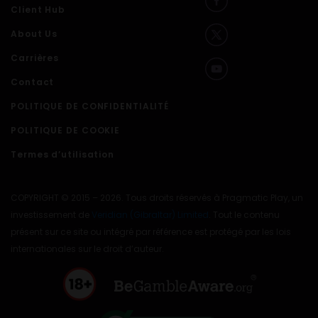
Client Hub
About Us
Carrières
Contact
POLITIQUE DE CONFIDENTIALITÉ
POLITIQUE DE COOKIE
Termes d’utilisation
COPYRIGHT © 2015 – 2026. Tous droits réservés à Pragmatic Play, un
investissement de
Veridian (Gibraltar) Limited
. Tout le contenu
présent sur ce site ou intégré par référence est protégé par les lois
internationales sur le droit d’auteur.