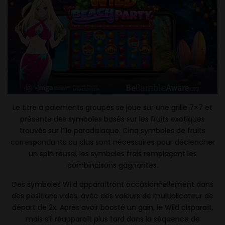
Le titre à paiements groupés se joue sur une grille 7×7 et
présente des symboles basés sur les fruits exotiques
trouvés sur l’île paradisiaque. Cinq symboles de fruits
correspondants ou plus sont nécessaires pour déclencher
un spin réussi, les symboles frais remplaçant les
combinaisons gagnantes.
Des symboles Wild apparaîtront occasionnellement dans
des positions vides, avec des valeurs de multiplicateur de
départ de 2x. Après avoir boosté un gain, le Wild disparaît,
mais s’il réapparaît plus tard dans la séquence de