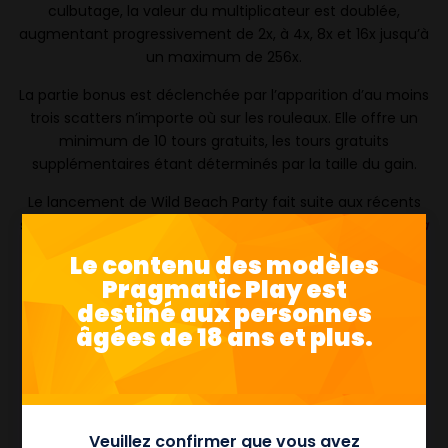
culbutage, la valeur du multiplicateur est doublée,
augmentant progressivement de 2x, à 4x, 8x et 16x jusqu’à
un maximum de 256x.
La partie bonus est déclenchée par l’apparition d’au moins
trois scatters n’importe où sur les rouleaux. Elle offre un
minimum de 10 tours gratuits, les tours gratuits
supplémentaires étant déterminés par la taille du gain.
Le lancement de Wild Beach Party fait suite aux récents
succès
Queenie™
,
Snakes and Ladders Megadice™
et
Extra
Juicy Megaways™
, qui font partie d’une collection de plus
Le contenu des modèles
de 200 titres HTML5 dans le portefeuille de jeux primés de
Pragmatic Play est
Pragmatic Play.
destiné aux personnes
âgées de 18 ans et plus.
Yossi Barzely, directeur du développement
commercial chez Pragmatic Play, a déclaré:
«
Wild
Beach Party™
apporte beaucoup d’humour léger à notre
sélection diversifiée tout en offrant un énorme potentiel
de gain et des visuels très stylisés.
Veuillez confirmer que vous avez