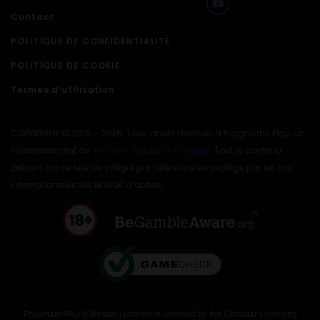
Contact
POLITIQUE DE CONFIDENTIALITÉ
POLITIQUE DE COOKIE
Termes d’utilisation
COPYRIGHT © 2015 – 2026. Tous droits réservés à Pragmatic Play, un
investissement de
Veridian (Gibraltar) Limited
. Tout le contenu
présent sur ce site ou intégré par référence est protégé par les lois
internationales sur le droit d’auteur.