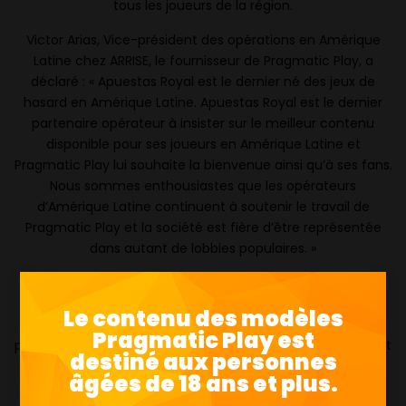
tous les joueurs de la région.
Victor Arias, Vice-président des opérations en Amérique
Latine chez ARRISE, le fournisseur de Pragmatic Play, a
déclaré : « Apuestas Royal est le dernier né des jeux de
hasard en Amérique Latine. Apuestas Royal est le dernier
partenaire opérateur à insister sur le meilleur contenu
disponible pour ses joueurs en Amérique Latine et
Pragmatic Play lui souhaite la bienvenue ainsi qu’à ses fans.
Nous sommes enthousiastes que les opérateurs
d’Amérique Latine continuent à soutenir le travail de
Pragmatic Play et la société est fière d’être représentée
dans autant de lobbies populaires. »
Jhon Lester, directeur de la publicité à Apuestas Royal, a
déclaré : « Nous sommes fiers d’offrir aux joueurs une
Le contenu des modèles
plateforme passionnante, colorée et populaire qui leur
Pragmatic Play est
permet d’accéder aux meilleurs jeux du marché en ligne et
destiné aux personnes
notre offre sera désormais considérablement renforcée
âgées de 18 ans et plus.
grâce à notre accord avec Pragmatic Play.