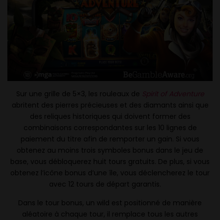
Sur une grille de 5×3, les rouleaux de
Spirit of Adventure
abritent des pierres précieuses et des diamants ainsi que
des reliques historiques qui doivent former des
combinaisons correspondantes sur les 10 lignes de
paiement du titre afin de remporter un gain. Si vous
obtenez au moins trois symboles bonus dans le jeu de
base, vous débloquerez huit tours gratuits. De plus, si vous
obtenez l’icône bonus d’une île, vous déclencherez le tour
avec 12 tours de départ garantis.
Dans le tour bonus, un wild est positionné de manière
aléatoire à chaque tour, il remplace tous les autres