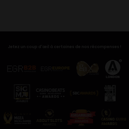
Jetez un coup d'œil à certaines de nos récompenses !