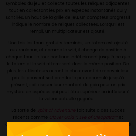
symboles du jeu et collecte toutes les reliques adjacentes,
tout en collectant les prix en espèces instantanés qui y
sont liés. En haut de la grille de jeu, un compteur progressif
indique le nombre de reliques collectées. Lorsqu’il est
rempli, un multiplicateur est ajouté.
Une fois les tours gratuits terminés, un totem est ajouté
aux rouleaux, et comme le wild, il change de position à
chaque tour. Le tour continue indéfiniment jusqu’à ce que
le totem et le wild atterrissent dans la même position. De
plus, les utilisateurs auront le choix avant de recevoir leur
prix. Ils peuvent soit prendre le prix accumulé jusqu’à
présent, soit risquer leur montant de gain pour un prix
mystère en espèces qui peut être supérieur ou inférieur à
la valeur actuelle gagnée.
La sortie de
Spirit of Adventure
fait suite à des succès
récents comme
Clover Gold™
,
Eye of Cleopatra™
et
Chicken Chase
qui résident parmi une collection de plus de
titres HTML5 dans le portefeuille de jeux primés de