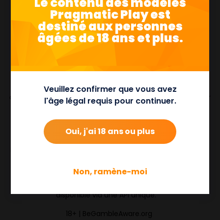
Le contenu des modèles
Pragmatic Play.
Pragmatic Play est
Yossi Barzely, Directeur du Développement
destiné aux personnes
Commercial chez Pragmatic Play, a déclaré:
«
Spirit of
âgées de 18 ans et plus.
Adventure
offre une aventure épique comprenant des
wilds mobiles, des multiplicateurs et des fonctions de
collection, le tout dans un décor de forêt luxuriante.
« Les multiples façons d’entrer dans le tour de bonus
Veuillez confirmer que vous avez
créeront de l’excitation à chaque tour et la possibilité pour
l'âge légal requis pour continuer.
le dernier tour de se poursuivre indéfiniment, avec l’ajout
de totems à redéclencher, gardera les joueurs
Oui, j'ai 18 ans ou plus
enthousiastes. »
Pragmatic Play produit actuellement jusqu’à six
nouveaux
titres de machines à sous
par mois, tout en proposant
Non, ramène-moi
également des jeux de
Casino En Direct
et des jeux de
Bingo
dans le cadre de son portefeuille multi-produits,
disponible via une API unique.
18+ | BeGambleAware.org