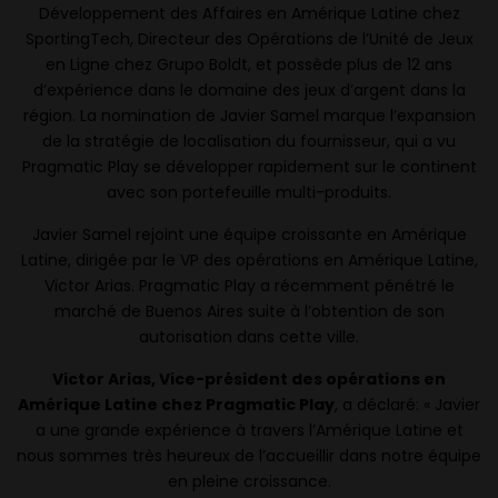
Développement des Affaires en Amérique Latine chez
SportingTech, Directeur des Opérations de l’Unité de Jeux
en Ligne chez Grupo Boldt, et possède plus de 12 ans
d’expérience dans le domaine des jeux d’argent dans la
région. La nomination de Javier Samel marque l’expansion
de la stratégie de localisation du fournisseur, qui a vu
Pragmatic Play se développer rapidement sur le continent
avec son portefeuille multi-produits.
Javier Samel rejoint une équipe croissante en Amérique
Latine, dirigée par le VP des opérations en Amérique Latine,
Victor Arias. Pragmatic Play a récemment pénétré le
marché de Buenos Aires suite à l’obtention de son
autorisation dans cette ville.
Victor Arias, Vice-président des opérations en
Amérique Latine chez Pragmatic Play
, a déclaré: « Javier
a une grande expérience à travers l’Amérique Latine et
nous sommes très heureux de l’accueillir dans notre équipe
en pleine croissance.