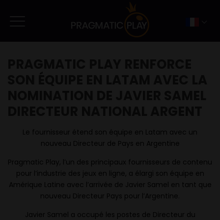
PRAGMATIC PLAY RENFORCE
SON ÉQUIPE EN LATAM AVEC LA
NOMINATION DE JAVIER SAMEL
DIRECTEUR NATIONAL ARGENT
Le fournisseur étend son équipe en Latam avec un
nouveau Directeur de Pays en Argentine
Pragmatic Play, l’un des principaux fournisseurs de contenu
pour l’industrie des jeux en ligne, a élargi son équipe en
Amérique Latine avec l’arrivée de Javier Samel en tant que
nouveau Directeur Pays pour l’Argentine.
Javier Samel a occupé les postes de Directeur du