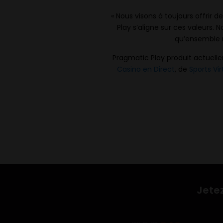
« Nous visons à toujours offrir 
Play s’aligne sur ces valeurs.
qu’ensemble n
Pragmatic Play produit actuell
Casino en Direct
, de
Sports Vir
Jetez