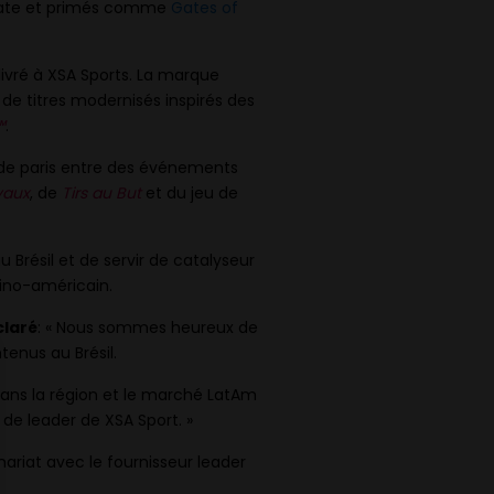
e date et primés comme
Gates of
livré à XSA Sports. La marque
e de titres modernisés inspirés des
™
.
s de paris entre des événements
vaux
, de
Tirs au But
et du jeu de
Brésil et de servir de catalyseur
tino-américain.
claré
: « Nous sommes heureux de
tenus au Brésil.
dans la région et le marché LatAm
n de leader de XSA Sport. »
ariat avec le fournisseur leader