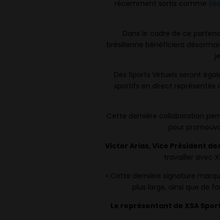
récemment sortis comme
Sec
Dans le cadre de ce partenar
brésilienne bénéficiera désormais 
j
Des Sports Virtuels seront éga
sportifs en direct représentés
Cette dernière collaboration perm
pour promouvoi
Victor Arias, Vice Président d
travailler avec
« Cette dernière signature marqu
plus large, ainsi que de f
Le représentant de XSA Sport