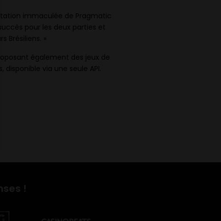
réputation immaculée de Pragmatic
succès pour les deux parties et
 Brésiliens. »
roposant également des jeux de
, disponible via une seule API.
nses !