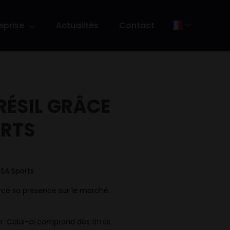
eprise
Actualités
Contact
RÉSIL GRÂCE
ORTS
XSA Sports
forcé sa présence sur le marché
. Celui-ci comprend des titres