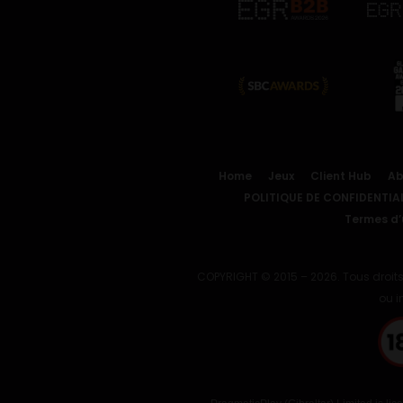
Home
Jeux
Client Hub
Ab
POLITIQUE DE CONFIDENTIAL
Termes d’u
COPYRIGHT © 2015 – 2026. Tous droits
ou i