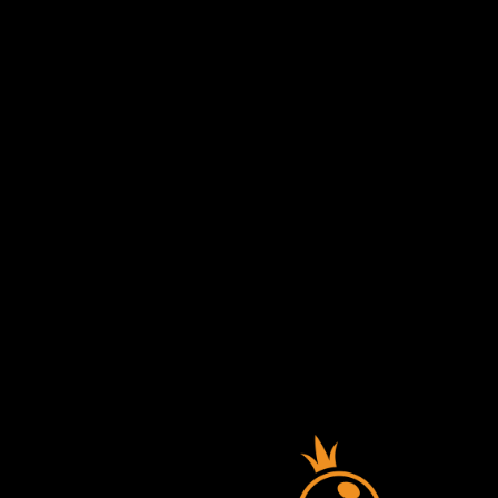
Jadi, apa yang Anda tunggu? Ambil lencana dan
senjata Anda dan selamatkan kota itu!
Info Umum Permainan
RTP:
96.64%
Lihat beberapa penghargaan kami!
Konten Pragmatic Play
ditujukan untuk yang
berusia 18 tahun ke atas