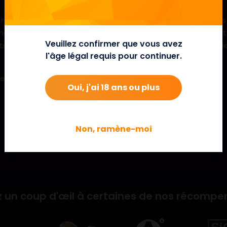
me effréné est remplie de caractéristiques telles que des 
ntaires et d’énormes gains lorsque la police réussit à mettr
Veuillez confirmer que vous avez
uits, une dernière arrestation vous attend et si elle est réu
l'âge légal requis pour continuer.
ez? Prenez votre badge et votre arme et sauvez la ville!
Oui, j'ai 18 ans ou plus
Non, ramène-moi
 un coup d'œil à certaines de nos récompe