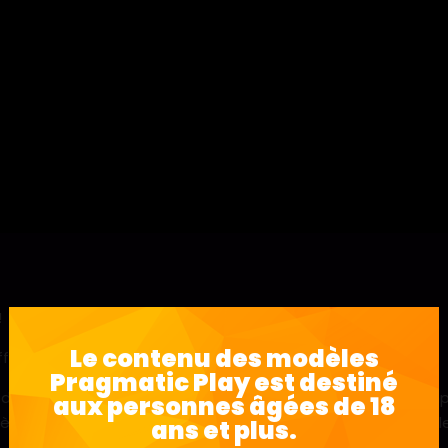
!
Le contenu des modèles
affaire à la recherche de voleurs très aventureux.
Pragmatic Play est destiné
s, des menottes et des symboles en forme de beignets rempl
aux personnes âgées de 18
sirènes vrombissent et que les joueurs cherchent à capturer l
ans et plus.