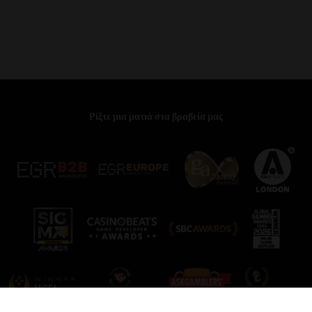
Ρίξτε μια ματιά στα βραβεία μας