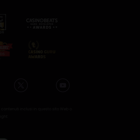
i contenuti inclusi in questo sito Web o
ight.