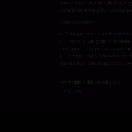
hanno costituito una vincita ven
potenzialmente garantiscono più 
Cosa aspettarsi:
Sono presenti due diversi bonu
Il round di Giri gratuiti richi
tre simboli Lady per sbloccare u
Il bonus Hold & Spin offre tre 
fino a 2000x, con ai giocatori c
Informazioni di base sul gioco
RTP:
96.70%