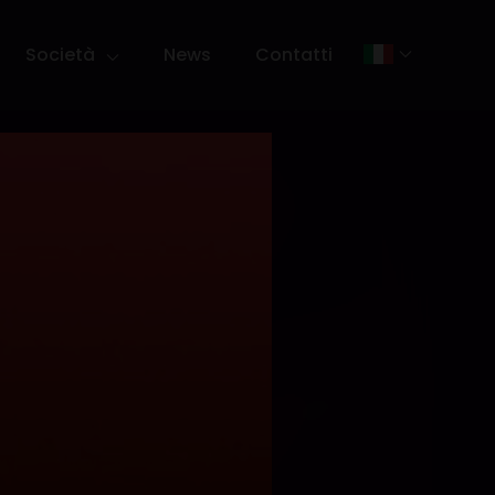
Società
News
Contatti