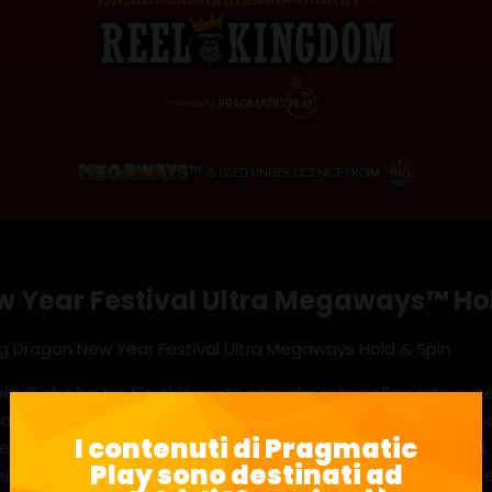
w Year Festival Ultra Megaways™ Ho
g Dragon New Year Festival Ultra Megaways Hold & Spin.
sei rulli che ha tre file sbloccate casualmente nella parte su
Rospi dorati, lanterne e buste rosse, tra le altre icone temat
I contenuti di Pragmatic
er assegnare una vittoria. Un Wild sostituisce questi simboli,
Play sono destinati ad
nsieme ai simboli misteriosi abbinati che aumentano l’intratt