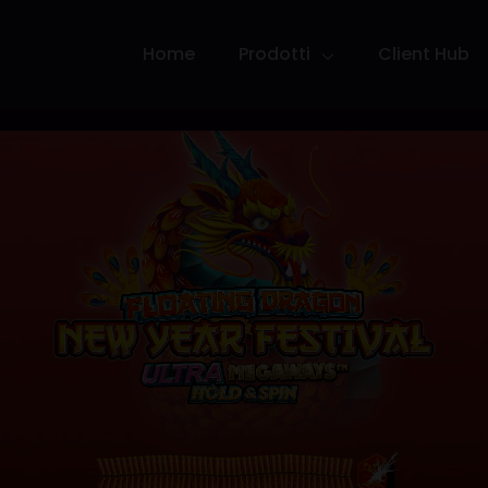
Home
Prodotti
Client Hub