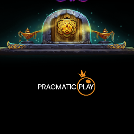
Play sono destinati ad
adulti di 18 anni o più
Dai un'occhiata ad alcuni dei nostri premi!
Si prega di confermare il requisito
dell'età legale per continuare.
Sì, ho 18 anni o più
No, riportami indietro