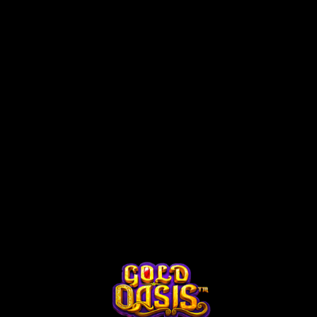
casuale, in cui uno di questi simboli ne sostituisce fino
ad altri 10 sui rulli per avere grandi possibilità di vincita.
Cosa aspettarsi:
L’atterraggio di tre scatter buco della serratura d’oro
attiva il round di giri gratuiti, con tutti i simboli che
pagano come cinque per ogni combinazione vincente;
Per ogni due Scatter raccolti durante il round di giri
gratuiti, si verifica un duello tra due simboli casuali, con il
simbolo vincente che sostituisce quello perdente sui
rulli per il resto del round;
Ogni duello che si verifica assegnerà un importo
extra di giri gratuiti per un ulteriore potenziale di vincita.
Informazioni di base sul
gioco
RTP:
96.06%
I contenuti di Pragmatic