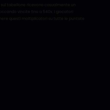
ri sul tabellone ricevono casualmente un
occando vincite fino a 540x. I giocatori
enere questi moltiplicatori su tutte le puntate