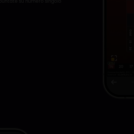
 puntate su numero singolo