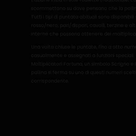
scommettono su dove pensano che la pallina
Tutti i tipi di puntata abituali sono disponibil
rosso/nero, pari/dispari, cavalli, terzine e a
interne che possono ottenere dei moltiplicat
Una volta chiuse le puntate, fino a otto num
casualmente e assegnati a funzioni speciali.
Moltiplicatori Fortuna, un simbolo Scrigno e i
pallina si ferma su uno di questi numeri scelti,
corrispondente.