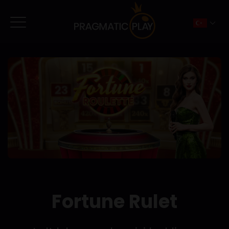
Fortune Rulet