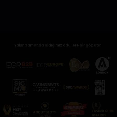
Yakın zamanda aldığımız ödüllere bir göz atın!