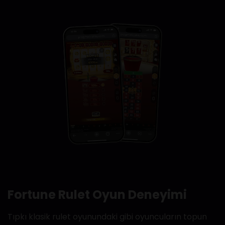
Fortune Rulet Oyun Deneyimi
Tıpkı klasik rulet oyunundaki gibi oyuncuların topun