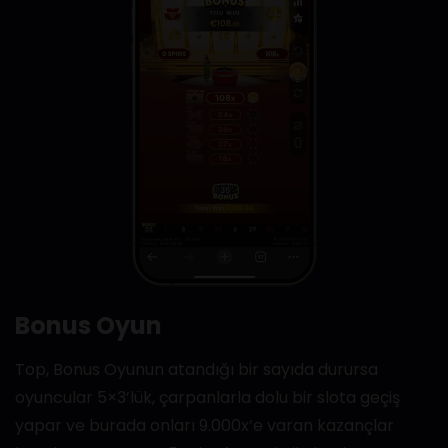
Bonus Oyun
Top, Bonus Oyunun atandığı bir sayıda durursa
oyuncular 5×3’lük, çarpanlarla dolu bir slota geçiş
yapar ve burada onları 9.000x’e varan kazançlar