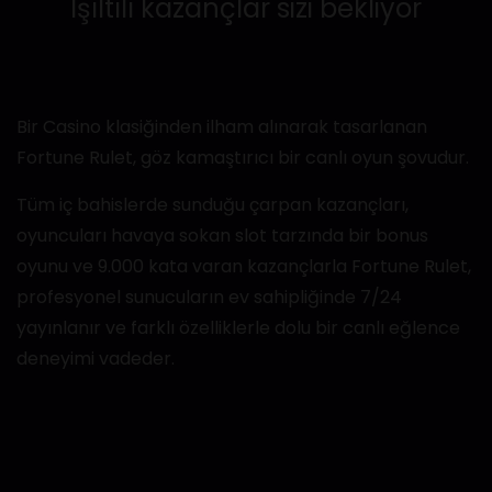
Işıltılı kazançlar sizi bekliyor
Bir Casino klasiğinden ilham alınarak tasarlanan
Fortune Rulet, göz kamaştırıcı bir canlı oyun şovudur.
Tüm iç bahislerde sunduğu çarpan kazançları,
oyuncuları havaya sokan slot tarzında bir bonus
oyunu ve 9.000 kata varan kazançlarla Fortune Rulet,
profesyonel sunucuların ev sahipliğinde 7/24
yayınlanır ve farklı özelliklerle dolu bir canlı eğlence
deneyimi vadeder.