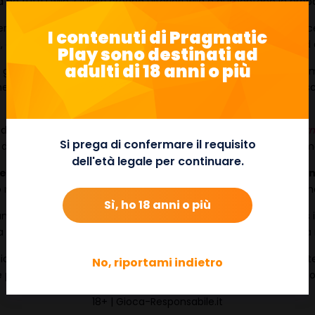
ta da tutti i wild. Questi creano ulteriori wild e aumentano le probab
r scarabeo per attivare il round bonus, in cui il giocatore può sc
I contenuti di Pragmatic
, di iniziare con sei, otto o dieci giri, ognuno con un modello wild 
Play sono destinati ad
adulti di 18 anni o più
giri assegna più wild quando viene attivato il meccanismo del mo
ero casuale di giri con un modello casuale, in cui il rischio e la 
fondamentali per sbloccare la vincita massima di 4.000x.
 di successi recenti come
Chicken Chase™
,
Drill That Gold
e
Barn
Si prega di confermare il requisito
di oltre 200 titoli HTML5 nel premiato portfolio di giochi di Pragm
dell'età legale per continuare.
iness Development Officer presso Pragmatic Play, ha affer
nel settore,
Eye of Cleopatra™
concentra il suo gameplay su mode
Sì, ho 18 anni o più
ante prodotto rilasciato nel nostro portfolio con un round bonus i
 la propria strategia per avanzare nel gioco e attivare una vincit
a fino a sei
nuovi titoli di slot al mese
al mese, offrendo al cont
No, riportami indietro
parte del suo portfolio multi-prodotto, disponibili con una singol
18+ | Gioca-Responsabile.it