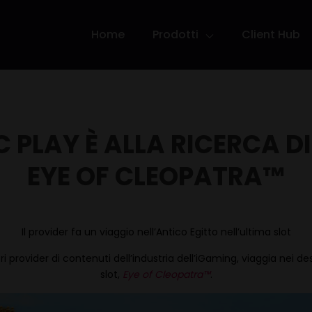
Home
Prodotti
Client Hub
PLAY È ALLA RICERCA DI
EYE OF CLEOPATRA™
Il provider fa un viaggio nell’Antico Egitto nell’ultima slot
provider di contenuti dell’industria dell’iGaming, viaggia nei dese
slot,
Eye of Cleopatra™
.