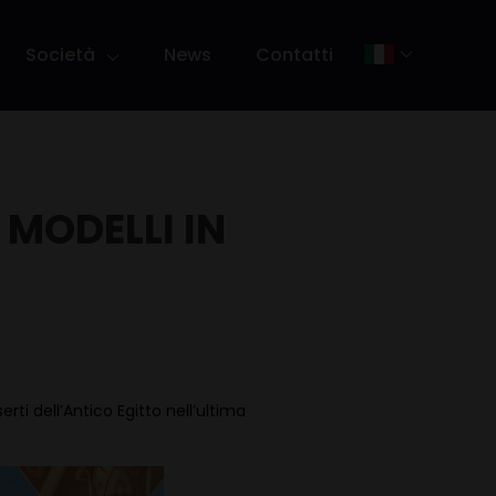
Società
News
Contatti
 MODELLI IN
rti dell’Antico Egitto nell’ultima