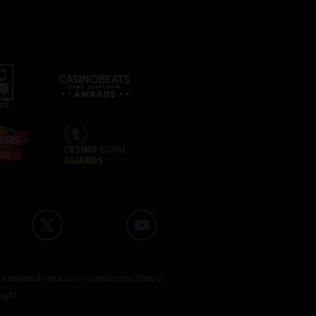
i contenuti inclusi in questo sito Web o
ight.