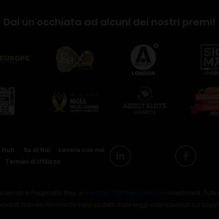
Dai un'occhiata ad alcuni dei nostri premi!
t Hub
Su di Noi
Lavora con noi
Termini di Utilizzo
i riservati a Pragmatic Play, a
Veridian (Gibilterra) Limited
investment. Tutti 
rporati tramite riferimento sono protetti dalle leggi internazionali sul copyr