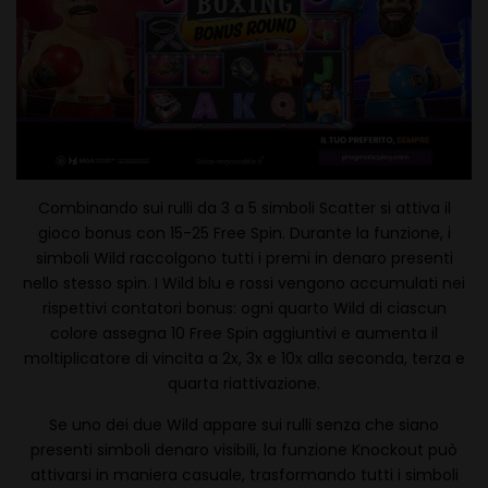
Combinando sui rulli da 3 a 5 simboli Scatter si attiva il
gioco bonus con 15-25 Free Spin. Durante la funzione, i
simboli Wild raccolgono tutti i premi in denaro presenti
nello stesso spin. I Wild blu e rossi vengono accumulati nei
rispettivi contatori bonus: ogni quarto Wild di ciascun
colore assegna 10 Free Spin aggiuntivi e aumenta il
moltiplicatore di vincita a 2x, 3x e 10x alla seconda, terza e
quarta riattivazione.
Se uno dei due Wild appare sui rulli senza che siano
presenti simboli denaro visibili, la funzione Knockout può
attivarsi in maniera casuale, trasformando tutti i simboli