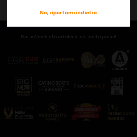
No, riportami indietro
Dai un'occhiata ad alcuni dei nostri premi!