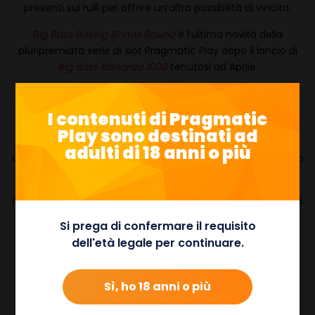
presenti sui rulli per offrire un’altra possibilità di vincita.
Big Bass Boxing Bonus Round
è l’ultima novità della
pluripremiata serie di slot Pragmatic Play dopo il lancio di
Big Bass Bonanza 1000
tenutosi ad Aprile.
Irina Cornides, Chief Operating Officer di Pragmatic
Play, ha dichiarato:
“
Big Bass Boxing Bonus Round
I contenuti di Pragmatic
introduce un tema inedito nella popolare serie di slot di
Play sono destinati ad
Pragmatic Play, con due contatori bonus nei Free Spin i
adulti di 18 anni o più
quali offrono la possibilità di ottenere vincite che mandano
proprio al tappeto!”
Pragmatic Play attualmente produce fino a otto nuovi titoli
di
slot online
al mese, offrendo anche il
Live Casino
e il
Si prega di confermare il requisito
Bingo
come parte del suo portafoglio multiprodotto,
dell'età legale per continuare.
disponibile tramite un’unica API.
18+ | GiocaResponsabile.it
Sì, ho 18 anni o più