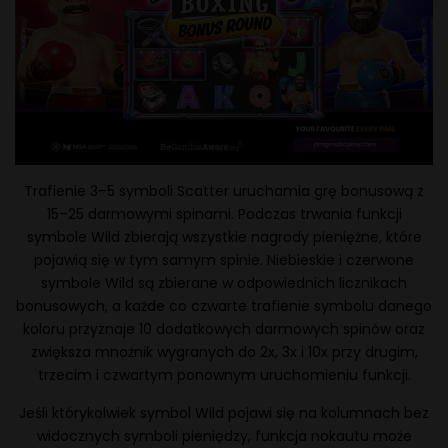
Trafienie 3–5 symboli Scatter uruchamia grę bonusową z
15–25 darmowymi spinami. Podczas trwania funkcji
symbole Wild zbierają wszystkie nagrody pieniężne, które
pojawią się w tym samym spinie. Niebieskie i czerwone
symbole Wild są zbierane w odpowiednich licznikach
bonusowych, a każde co czwarte trafienie symbolu danego
koloru przyznaje 10 dodatkowych darmowych spinów oraz
zwiększa mnożnik wygranych do 2x, 3x i 10x przy drugim,
trzecim i czwartym ponownym uruchomieniu funkcji.
Jeśli którykolwiek symbol Wild pojawi się na kolumnach bez
widocznych symboli pieniędzy, funkcja nokautu może