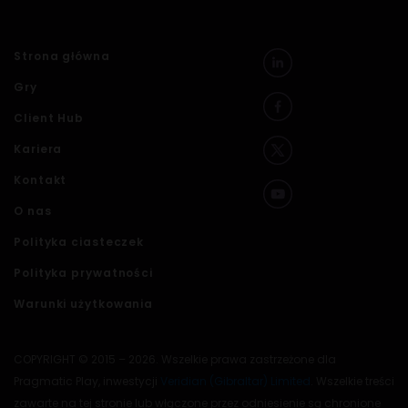
Strona główna
Gry
Client Hub
Kariera
Kontakt
O nas
Polityka ciasteczek
Polityka prywatności
Warunki użytkowania
COPYRIGHT © 2015 – 2026. Wszelkie prawa zastrzeżone dla
Pragmatic Play, inwestycji
Veridian (Gibraltar) Limited
. Wszelkie treści
zawarte na tej stronie lub włączone przez odniesienie są chronione