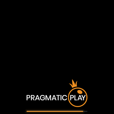
마다 와일드 배수 값이 3배씩 증가합니다!
기본 게임 정보
RTP:
96.47%
우리의 어워드를 한번 살펴보세요!
Pragmatic Play 콘텐츠는
18세 이상에게 적용합니다
접속계속하려면 법적 연렬요건에 충족
하는지 확인하세요