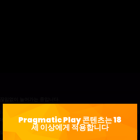
 끊임없이 늘어가는 중입니다.
데 그곳에는 보물 가득한 나무들이 5×3 게임 그리드의 배경을 이룹
Pragmatic Play 콘텐츠는 18
에서 오른쪽으로 당첨 조합을 형성해야만 당첨될 수 있습니다.
세 이상에게 적용합니다
릴에 나타날 수 있으며 어떤 회전에서든 스캐터 세 개 이상이 나오면