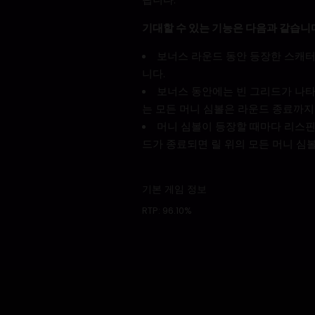
기대할 수 있는 기능은 다음과 같습니
보너스 라운드 동안 등장한 스캐터 
니다.
보너스 동안에는 빈 그리드가 나타
는 모든 머니 심볼은 라운드 종료까지
머니 심볼이 등장할 때마다 리스핀
드가 종료되면 릴 위의 모든 머니 심
기본 게임 정보
RTP:
96.10%