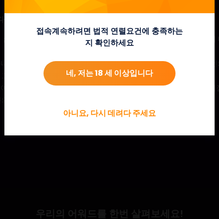
다.
접속계속하려면 법적 연렬요건에 충족하는
심볼이 많을수록 머니 심볼의 가치가 더 높아져 플레이어들은 최대 베팅
지 확인하세요
나며 이 그리드의 릴에는 머니 심볼만이 포함됩니다. 라운드는 세 
네, 저는 18 세 이상입니다
 그대로 유지됩니다.
이 세 번으로 초기화되며 횟수가 모두 소진되거나 모든 위치가 채워
볼의 총 가치가 플레이어에게 지급됩니다.
아니요, 다시 데려다 주세요
우리의 어워드를 한번 살펴보세요!