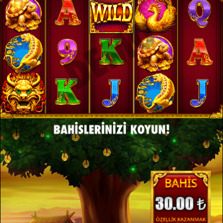
Pragmatic Play içeriği 18
Temel Oyun Bilgileri
yaş ve üzeri kişilere
RTP:
96.10%
yöneliktir
Please confirm you meet the legal
Yakın zamanda aldığımız ödüllere bir göz atın!
age requirement to continue
Evet, 18 yaşında veya daha
büyüğüm
Hayır, beni geri al