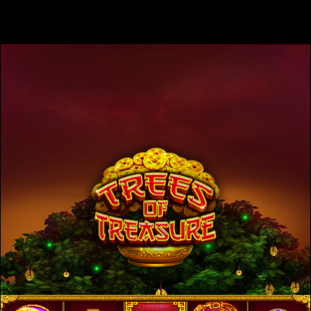
spinde üç veya daha fazlası yakalandığında Para Ödüllü
Ek Çevrim (Money Respin) bonus oyunu tetiklenir.
Sizi neler bekliyor?
Bonus turunda Bronz, Gümüş ve Altın olmak üzere üç
para sembolü bulunur. Scatter sayısına göre değerleri
değişir; beş Scatter ile tetiklenen turda daha yüksek
ödüller sunulur ve 15.000 kata kadar kazanç sağlanabilir.
Bonus oyunda boş bir slota geçilir ve burada karşınıza
sadece Para sembolleri çıkar. Tur 3 adet ek çevrim ile
başlar ve para sembolleri tur bitene kadar aynı yerde
kalır.
Her yeni Para sembolü belirdiğinde ek çevrim sayısı
yeniden 3’e çıkar ve tur, slotun solundaki ek çevrim
sayacı sıfırlanana veya tüm slot dolana kadar devam
eder. Tur sonunda tüm Para sembollerinin toplam
değeri ödenir.