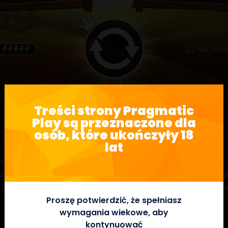
Treści strony Pragmatic
Play są przeznaczone dla
osób, które ukończyły 18
lat
macie wideo w układzie 3×5, posiadającym 7 linii płacących. 
sze wiedzą, gdzie znajduje się skarb. Kiedy pojawi się fun
 darmowe gry ze stodoły Scatterów, aby zdobyć niezwykłe 
Proszę potwierdzić, że spełniasz
wymagania wiekowe, aby
kontynuować