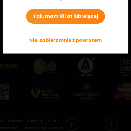
Tak, mam 18 lat lub więcej
Nie, zabierz mnie z powrotem
Rzuć okiem na niektóre z naszych nagród!
ub
Kariera
Kontakt
O nas
rywatności
Warunki użytkowania