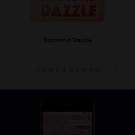
Diamond Dazzle