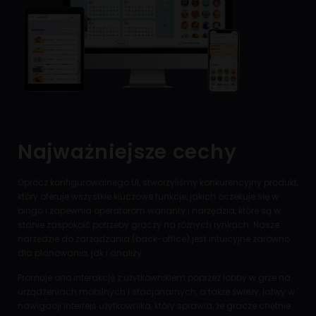
Najważniejsze cechy
Oprócz konfigurowalnego UI, stworzyliśmy konkurencyjny produkt,
który oferuje wszystkie kluczowe funkcje, jakich oczekuje się w
bingo i zapewnia operatorom warianty i narzędzia, które są w
stanie zaspokoić potrzeby graczy na różnych rynkach. Nasze
narzędzie do zarządzania (back-office) jest intuicyjne zarówno
dla planowania, jak i analizy.
Promuje ono interakcję z użytkownikiem poprzez lobby w grze na
urządzeniach mobilnych i stacjonarnych, a także świeży, łatwy w
nawigacji interfejs użytkownika, który sprawia, że gracze chętnie