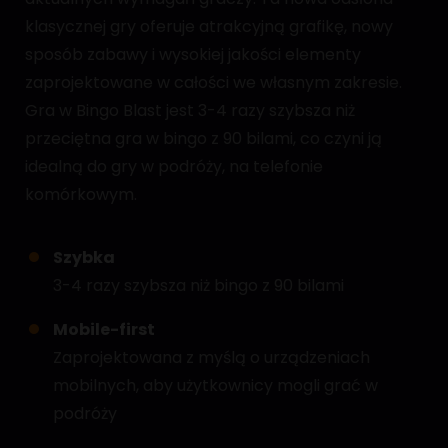
klasycznej gry oferuje atrakcyjną grafikę, nowy
sposób zabawy i wysokiej jakości elementy
zaprojektowane w całości we własnym zakresie.
Gra w Bingo Blast jest 3-4 razy szybsza niż
przeciętna gra w bingo z 90 bilami, co czyni ją
idealną do gry w podróży, na telefonie
komórkowym.
Szybka
3-4 razy szybsza niż bingo z 90 bilami
Mobile-first
Zaprojektowana z myślą o urządzeniach
mobilnych, aby użytkownicy mogli grać w
podróży