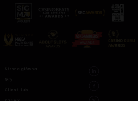
Strona główna
Gry
Client Hub
Kariera
Kontakt
O nas
Polityka ciasteczek