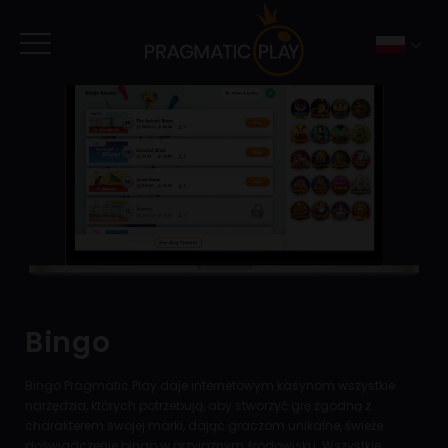
Bingo
Bingo Pragmatic Play daje internetowym kasynom wszystkie
narzędzia, których potrzebują, aby stworzyć grę zgodną z
charakterem swojej marki, dając graczom unikalne, świeże
doświadczenie bingo w przyjaznym środowisku. Wszystkie