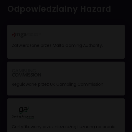
Odpowiedzialny Hazard
Zatwierdzone przez Malta Gaming Authority.
Regulowane przez UK Gambling Commission
Certyfikowany przez niezależną i uznaną na arenie