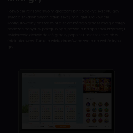
Pozwólcie Państwo swoim graczom bingo odkryć ekscytujący
świat gier kasynowych dzięki sekcji mini gier. Całkowicie
konfigurowalny obszar mini gier, do którego gracze mają dostęp
podczas pobytu w pokoju bingo, pozwala na sprzedaż krzyżową i
zwiększenie doświadczeń graczy poprzez umieszczenie ich w
fotelu kierowcy. Funkcja wielu ekranów pozwala na wybór trybu
gry.