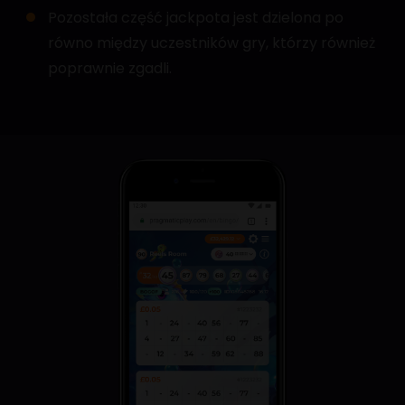
Pozostała część jackpota jest dzielona po
równo między uczestników gry, którzy również
poprawnie zgadli.