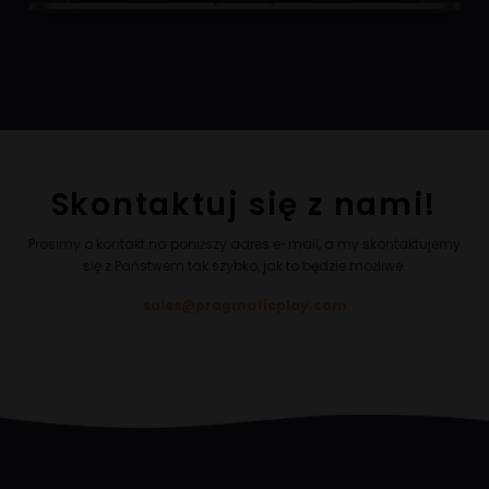
Skontaktuj się z nami!
Prosimy o kontakt na poniższy adres e-mail, a my skontaktujemy
się z Państwem tak szybko, jak to będzie możliwe.
sales@pragmaticplay.com