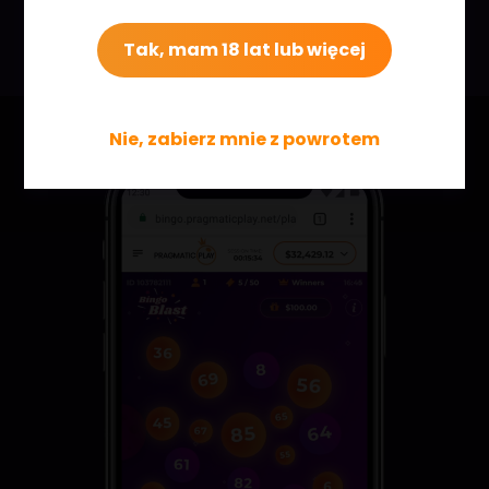
Tak, mam 18 lat lub więcej
Nie, zabierz mnie z powrotem