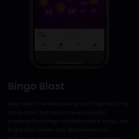
Bingo Blast
Bingo Blast to ekskluzywna gra od Pragmatic Play,
której celem jest dostarczenie świeżego,
przeprojektowanego doświadczenia w bingo. Jest
to gra typu mobile-first, dostosowana do
aktualnych wymagań graczy. Ta nowa odsłona