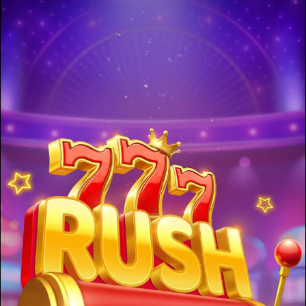
Na ekranie w formacie 3×3 na kolumnach widoczne
są symbole diamentów, dzwonków oraz bar
Wylosuj trzy identyczne symbole, aby wygrać do 40x,
biorąc pod uwagę, że Wild 7 zastępuje wszystkie
pozostałe symbole
Wynik zależy od linii wypłacającej, na której wyląduje
symbol Wild i może wynieść do 1 200x
Podstawowe informacje
o grze
RTP:
96.50%
Treści strony Pragmatic
Play są przeznaczone dla
osób, które ukończyły 18
lat
Rzuć okiem na niektóre z naszych nagród!