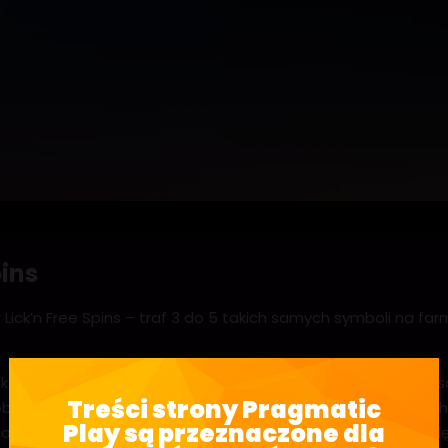
pins
 Lick’n Free Spins – traf 3 do 5 takich samych symboli na f
 kolumn mogą losowo zrzucać jajka, uruchamiając grę bonusową
Treści strony Pragmatic
tu. Przed rozpoczęciem funkcji, na kolumnach, na których s
Play są przeznaczone dla
de odsłania jedną z trzech nagród: 1-3 darmowe spiny, nagrodę