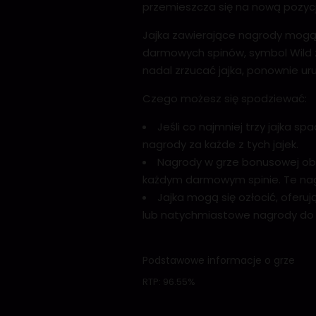
przemieszcza się na nową pozycj
Jajka zawierające nagrody mogą r
darmowych spinów, symbol Wild 
nadal zrzucać jajka, ponownie ur
Czego możesz się spodziewać:
Jeśli co najmniej trzy jajka 
nagrody za każde z tych jajek.
Nagrody w grze bonusowej obe
każdym darmowym spinie. Te nag
Jajka mogą się ozłocić, oferu
lub natychmiastowe nagrody do 
Podstawowe informacje o grze
RTP:
96.55%