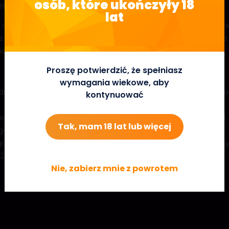
osób, które ukończyły 18
ę przy każdym obrocie.
lat
ównież losowo pojawiać się w złotym kolorze, odsłaniając wi
z mnożnikiem do 20x lub nagrodę do 2000x. Podczas trwan
uchamiając funkcję z jeszcze większą liczbą nagród.
Proszę potwierdzić, że spełniasz
wymagania wiekowe, aby
spadną podczas tego samego obrotu, uruchamiana jest gra b
kontynuować
jmują 1-3 darmowe spiny, nagrodę do 100x lub symbol Wild, 
Tak, mam 18 lat lub więcej
rody można również zdobyć podczas trwania funkcji.
jąc większe nagrody, takie jak nawet 15 darmowych spinów, 
2000x.
Nie, zabierz mnie z powrotem