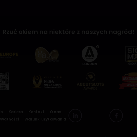
Rzuć okiem na niektóre z naszych nagród!
ub
Kariera
Kontakt
O nas
rywatności
Warunki użytkowania