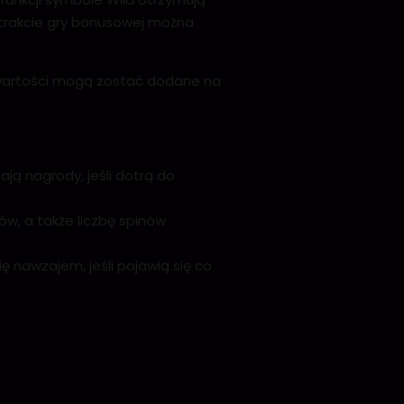
W trakcie gry bonusowej można
 wartości mogą zostać dodane na
ją nagrody, jeśli dotrą do
ów, a także liczbę spinów
 nawzajem, jeśli pojawią się co