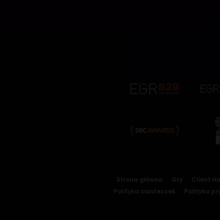
Strona główna
Gry
Client H
Polityka ciasteczek
Polityka p