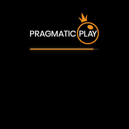
osób, które ukończyły 18
lat
Rzuć okiem na niektóre z naszych nagród!
Proszę potwierdzić, że spełniasz
wymagania wiekowe, aby
kontynuować
Tak, mam 18 lat lub więcej
Nie, zabierz mnie z powrotem
Strona główna