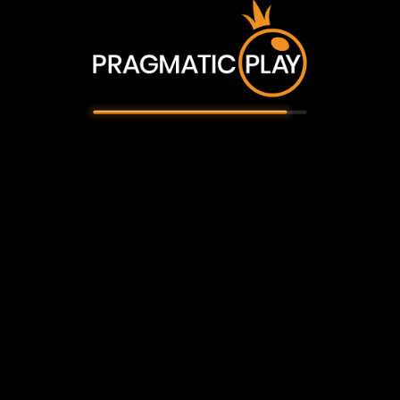
Rzuć okiem na niektóre z naszych nagród!
Proszę potwierdzić, że spełniasz
wymagania wiekowe, aby
kontynuować
Tak, mam 18 lat lub więcej
Nie, zabierz mnie z powrotem
Strona główna
Gry
Client Hub