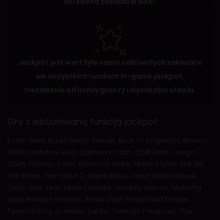
ani kwotą zakładu w sieci.
Jackpot jest wart tyle samo całkowitych zakładów
we wszystkich rundach in-game jackpot,
niezależnie od liczby graczy i wysokości stawki.
Gry z wbudowaną funkcją jackpot:
5 Lion Gold, Aztec Gems Deluxe, Book of Kingdoms, Bounty
Gold Caishen’s Gold, Caishen’s Cash, Chilli Heat, Congo
Cash, Cosmic Cash, Diamond Strike, Firebird Spirit, Fire 88,
Fire Strike , Fire Strike 2, Great Rhino, Great Rhino Deluxe,
Lucky New Year, Money Mouse, Monkey Warrior, Mustang
Gold, Panda’s Fortune, Pirate Gold, Pirate Gold Deluxe,
Pyramid King, Queenie, Santa, Temujin Treasures, The