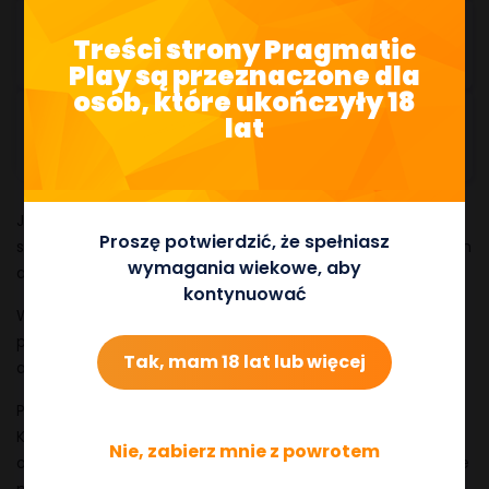
Major
Treści strony Pragmatic
z oczekiwaną średnią nagrodą
€125,000
Play są przeznaczone dla
osób, które ukończyły 18
Power
lat
z oczekiwaną średnią nagrodą
€4,500,000
Jackpot pots are separate for every tier and as soon as
Proszę potwierdzić, że spełniasz
some jackpot tier is won, this particular pot is restarted with
wymagania wiekowe, aby
a seed.
kontynuować
When player makes a bet for the jackpot game, a
predefined part of the bet is sent to every tier separately
Tak, mam 18 lat lub więcej
and pots are growing.
Poziom Power posiada również funkcję społecznościową.
Kiedy wygrywa się poziom Power, 50% nagrody pieniężnej
Nie, zabierz mnie z powrotem
otrzymuje zwycięski gracz, a pozostałe 50% jest rozdzielane