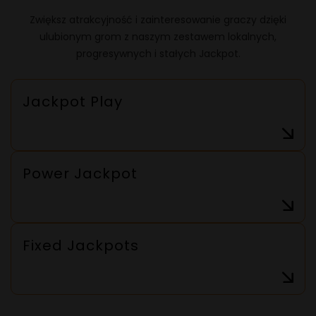
Zwiększ atrakcyjność i zainteresowanie graczy dzięki
ulubionym grom z naszym zestawem lokalnych,
progresywnych i stałych Jackpot.
Jackpot Play
Power Jackpot
Fixed Jackpots