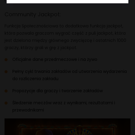
między ostatnich 1000 graczy w grze.
Community Jackpot:
Funkcja Społecznościowa to dodatkowa funkcja jackpot,
która pozwala graczom wygrać część z puli jackpot, która
jest dzielona między głównego zwycięzcę i ostatnich 1000
graczy, którzy grali w grę z jackpot.
Oficjalne dane przedmeczowe i na żywo
Pełny cykl trwania zakładów od utworzenia wydarzenia
do rozliczenia zakładu
Propozycje dla graczy i tworzenie zakładów
Śledzenie meczów wraz z wynikami, rezultatami i
przewodnikami