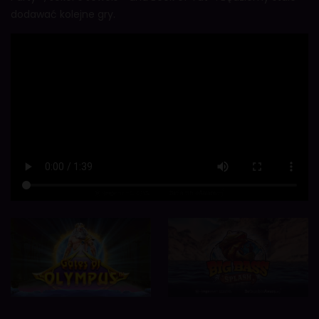
dodawać kolejne gry.