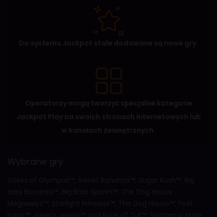
Do systemu Jackpot stale dodawane są nowe gry.
Operatorzy mogą tworzyć specjalne kategorie
Jackpot Play na swoich stronach internetowych lub
w kanałach zewnętrznych.
Wybrane gry:
Gates of Olympus™, Sweet Bonanza™, Sugar Rush™, Big
Bass Bonanza™, Big Bass Splash™, The Dog House
Megaways™, Starlight Princess™, The Dog House™, Fruit
Party™, Joker’s Jewels™ and Book of Tut™. Będziemy stale