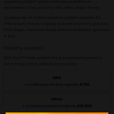
wyjątkowy jackpot społecznościowy posiada koło
mnożników i cztery poziomy: Mini, Minor, Major i Power.
Oczekuje się, że średnia wysokość jackpot wyniesie 4,5
miliona euro. Połowa nagrody zostanie przyznana graczowi,
który wygra, natomiast druga połowa niedawnym graczom
w grze.
Poziomy Jackpot:
Wolf Gold™ Power Jackpot ma 4 progresywne poziomy,
które mogą zostać zdobyte przez graczy:
Mini
z oczekiwaną średnią nagrodą
€750
Minor
z oczekiwaną średnią nagrodą
€12,500