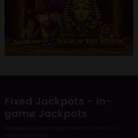
Fixed Jackpots - In-
game Jackpots
Wzbogać swoje portfolio gier dzięki naszej ofercie ze
stałym jackpot slots