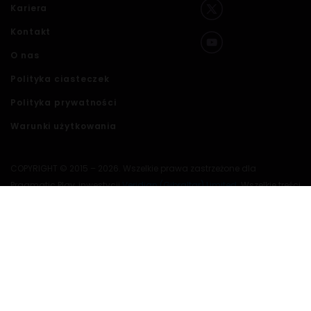
Kariera
Kontakt
O nas
Polityka ciasteczek
Polityka prywatności
Warunki użytkowania
COPYRIGHT © 2015 – 2026. Wszelkie prawa zastrzeżone dla
Pragmatic Play, inwestycji
Veridian (Gibraltar) Limited
. Wszelkie treści
zawarte na tej stronie lub włączone przez odniesienie są chronione
międzynarodowymi prawami autorskimi.