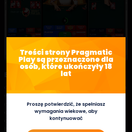
Treści strony Pragmatic
Play są przeznaczone dla
osób, które ukończyły 18
lat
Ekskluzywne zakłady poboczne
Głębi dodają trzy specjalne karty „Bright”, oznaczone
wschodnioazjatyckim symbolem „光”. Karty Bright
Proszę potwierdzić, że spełniasz
mają najwyższą wartość w talii i stanowią główny
wymagania wiekowe, aby
element zakładów pobocznych, co pozwala na
kontynuować
osiągnięcie większych wygranych niż w klasycznym
bakaracie.