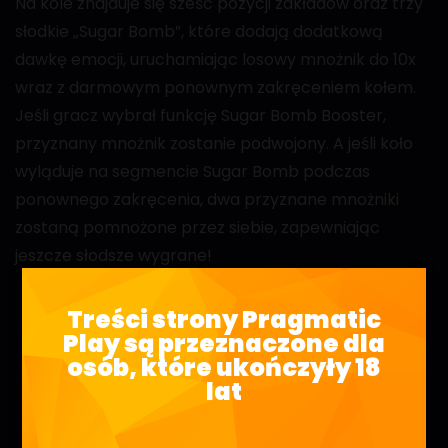
Na kole znajduje się sześć pozycji zakładów oraz trzy
słodkie „Sugar Bomb”, które dodają dodatkową
dawkę emocji, uruchamiając losowy mnożnik do 10x
wraz z darmowym ponownym zakręceniem kołem.
Jeśli gracz wybrał funkcję Sugar Bomb Booster,
przyznany mnożnik zostanie podwojony. A jeśli koło
wyląduje na segmencie Sugar Bomb podczas
ponownego zakręcenia, dwa przyznane mnożniki
zostaną pomnożone przez siebie, zapewniając
jeszcze słodsze wygrane!
Treści strony Pragmatic
Play są przeznaczone dla
osób, które ukończyły 18
lat