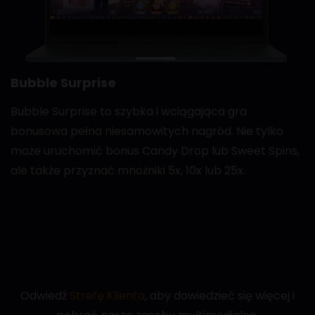
Bubble Surprise
Bubble Surprise to szybka i wciągająca gra
bonusowa pełna niesamowitych nagród. Nie tylko
może uruchomić bonus Candy Drop lub Sweet Spins,
ale także przyznać mnożniki 5x, 10x lub 25x.
Odwiedź
Strefę Klienta
, aby dowiedzieć się więcej i