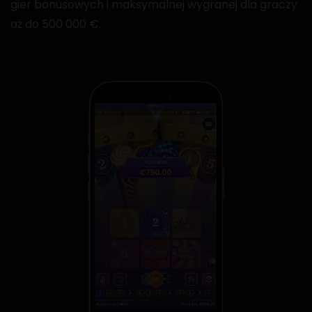
gier bonusowych i maksymalnej wygranej dla graczy
aż do 500 000 €.