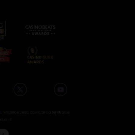
d
. Wszelkie treści zawarte na tej stronie
skimi.