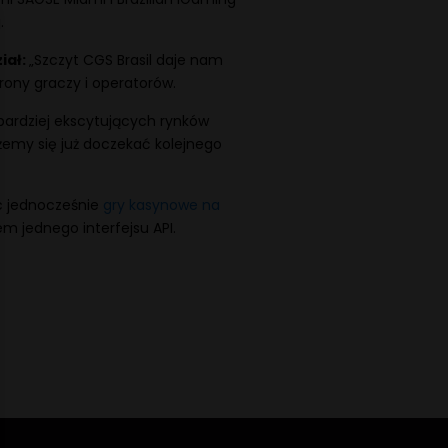
j.
iał:
„Szczyt CGS Brasil daje nam
trony graczy i operatorów.
ardziej ekscytujących rynków
ożemy się już doczekać kolejnego
c jednocześnie
gry kasynowe na
m jednego interfejsu API.