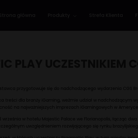
Strona główna
Produkty
Strefa Klienta
C PLAY UCZESTNIKIEM C
stawca przygotowuje się do nadchodzącego wydarzenia CGS Bra
a treści dla branży iGaming, weźmie udział w nadchodzącym wy
cność na najważniejszych imprezach iGamingowych w Ameryce Ł
3 września w hotelu Majestic Palace we Florianopolis, łącząc dwa 
zczególnym uwzględnieniem rozwijającego się rynku brazylijskieg
rzeń, w których uczestniczy Pragmatic Play, w tym między innym