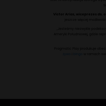
S
Victor Arias, wiceprezes ds.
jeszcze więcej możliwości
„Jesteśmy niezwykle podeksc
Ameryki Południowej, gdzie repr
Pragmatic Play produkuje obe
żywo
i
bingo
w ramach swoj