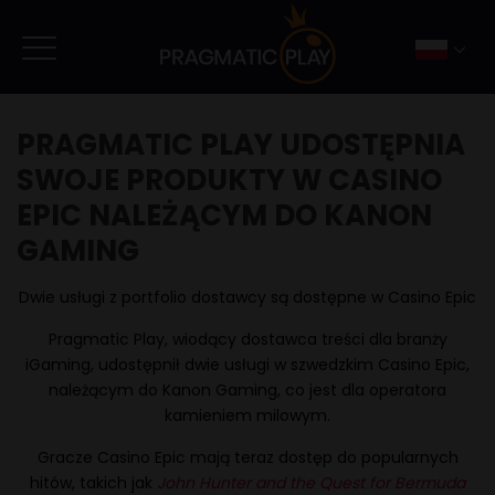
PRAGMATIC PLAY UDOSTĘPNIA
SWOJE PRODUKTY W CASINO
EPIC NALEŻĄCYM DO KANON
GAMING
Dwie usługi z portfolio dostawcy są dostępne w Casino Epic
Pragmatic Play, wiodący dostawca treści dla branży
iGaming, udostępnił dwie usługi w szwedzkim Casino Epic,
należącym do Kanon Gaming, co jest dla operatora
kamieniem milowym.
Gracze Casino Epic mają teraz dostęp do popularnych
hitów, takich jak
John Hunter and the Quest for Bermuda