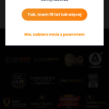
Tak, mam 18 lat lub więcej
Nie, zabierz mnie z powrotem
Rzuć okiem na niektóre z naszych nagród!