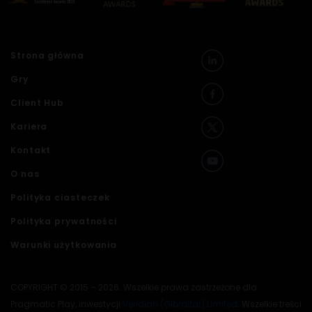
Strona główna
Gry
Client Hub
Kariera
Kontakt
O nas
Polityka ciasteczek
Polityka prywatności
Warunki użytkowania
COPYRIGHT © 2015 – 2026. Wszelkie prawa zastrzeżone dla
Pragmatic Play, inwestycji
Veridian (Gibraltar) Limited
. Wszelkie treści