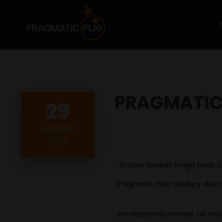
PRAGMATIC
29
wrzesień
2021
Gracze Novibet mogą teraz ci
Pragmatic Play, wiodący dost
Po niedawnej umowie, na mocy