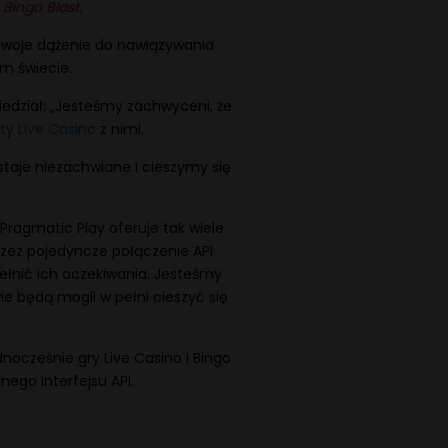
m
Bingo Blast
.
e swoje dążenie do nawiązywania
m świecie.
iedział: „Jesteśmy zachwyceni, że
ty Live Casino
z nimi.
aje niezachwiane i cieszymy się
 Pragmatic Play oferuje tak wiele
rzez pojedyncze połączenie API
pełnić ich oczekiwania. Jesteśmy
e będą mogli w pełni cieszyć się
nocześnie gry Live Casino i Bingo
ego interfejsu API.