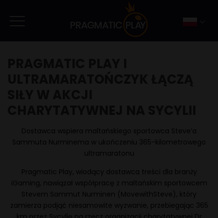
PRAGMATIC PLAY I
ULTRAMARATOŃCZYK ŁĄCZĄ
SIŁY W AKCJI
CHARYTATYWNEJ NA SYCYLII
Dostawca wspiera maltańskiego sportowca Steve’a
Sammuta Nurminema w ukończeniu 365-kilometrowego
ultramaratonu
Pragmatic Play, wiodący dostawca treści dla branży
iGaming, nawiązał współpracę z maltańskim sportowcem
Stevem Sammut Nurminen (MovewithSteve), który
zamierza podjąć niesamowite wyzwanie, przebiegając 365
km przez Sycylię na rzecz organizacji charytatywnej Dr