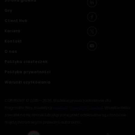
Strona główna
Gry
Client Hub
Kariera
Kontakt
O nas
Polityka ciasteczek
Polityka prywatności
Warunki użytkowania
COPYRIGHT © 2015 – 2026. Wszelkie prawa zastrzeżone dla
Pragmatic Play, inwestycji
Veridian (Gibraltar) Limited
. Wszelkie treści
zawarte na tej stronie lub włączone przez odniesienie są chronione
międzynarodowymi prawami autorskimi.