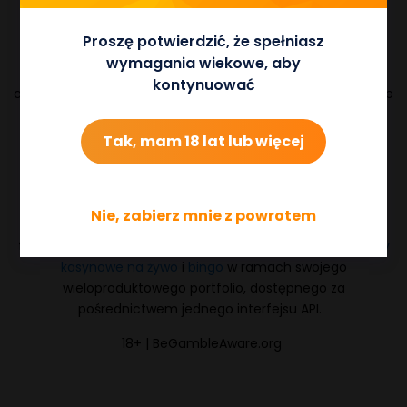
pracy.
Proszę potwierdzić, że spełniasz
„Program CSR Pragmatic Play wspiera organizacje
wymagania wiekowe, aby
charytatywne na całej Malcie i poza nią, a ja bardzo się
kontynuować
cieszę, że mogę z nimi współpracować, by zebrać pieniądze
na fantastyczną organizację charytatywną”.
Tak, mam 18 lat lub więcej
Aby dowiedzieć się więcej o przedsięwzięciu Steve’a,
obserwuj go
tutaj
. By przekazać darowiznę na rzecz biegu,
kliknij
tutaj
.
Nie, zabierz mnie z powrotem
Pragmatic Play produkuje obecnie do sześciu nowych
tytułów
slotów
miesięcznie, dostarczając jednocześnie
gry
kasynowe na żywo
i
bingo
w ramach swojego
wieloproduktowego portfolio, dostępnego za
pośrednictwem jednego interfejsu API.
18+ | BeGambleAware.org