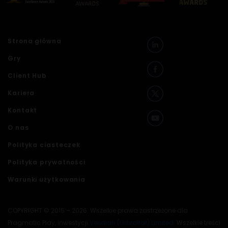
Strona główna
Gry
Client Hub
Kariera
Kontakt
O nas
Polityka ciasteczek
Polityka prywatności
Warunki użytkowania
COPYRIGHT © 2015 – 2026. Wszelkie prawa zastrzeżone dla
Pragmatic Play, inwestycji
Veridian (Gibraltar) Limited
. Wszelkie treści