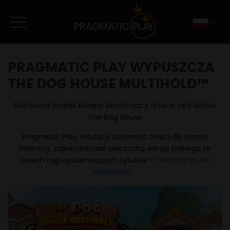
PRAGMATIC PLAY WYPUSZCZA
THE DOG HOUSE MULTIHOLD™
Dostawca dodaje kolejny ekscytujący tytuł w serii slotów
The Dog House
Pragmatic Play, wiodący dostawca treści dla branży
iGaming, zaprezentował ulepszoną wersję jednego ze
swoich najpopularniejszych tytułów –
The Dog House
Multihold™
.