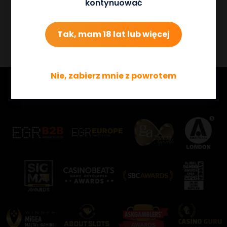
kontynuować
18+ | BeGambleAware.org
Tak, mam 18 lat lub więcej
Nie, zabierz mnie z powrotem
Rzuć okiem na niektóre z naszych nagród!