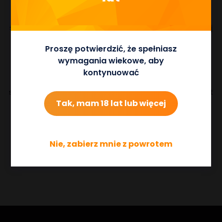
powiedziała
Irina Cornides, dyrektor operacyjny w
Pragmatic Play
. „To wprowadzenie do sieci naziemnej
świadczy o trwałej atrakcyjności marki
Big Bass
oraz naszej
zdolności do dostarczania angażujących doświadczeń na
Proszę potwierdzić, że spełniasz
wszystkich kanałach.”
wymagania wiekowe, aby
Seria
Big Bass
, która zadebiutowała w 2020 roku, stała się
kontynuować
jedną z najbardziej rozpoznawalnych marek na rynku
slotów, mającą miliony graczy na całym świecie. Jej debiut
Tak, mam 18 lat lub więcej
w handlu naziemnym będzie wspierany przez promocje w
salonach i dedykowane kampanie marketingowe w
sieciach Ladbrokes, jak i Coral.
Nie, zabierz mnie z powrotem
18+ | BeGambleAware.org