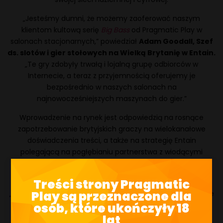
„Jesteśmy dumni, że możemy zaoferować naszym
klientom kultową serię
Big Bass
od Pragmatic Play w
salonach stacjonarnych,” powiedział
Adam Goodall, Szef
ds. slotów i gier stołowych na Wielką Brytanię w Entain.
„Te gry zdobyły trwałą i lojalną grupę odbiorców w
Internecie, a teraz z przyjemnością oferujemy je
bezpośrednio w naszych salonach na
najnowocześniejszych maszynach do gier.”
Wprowadzenie na rynek jest odpowiedzią na rosnące
zapotrzebowanie brytyjskich graczy na wielokanałowe
doświadczenia treści, a także na strategię Entain
polegającą na pogłębianiu partnerstwa z wiodącymi
dostawcami w celu dostarczania innowacyjnej,
zlokalizowanej rozrywki.
Treści strony Pragmatic
Play są przeznaczone dla
„Cieszymy się, że możemy jeszcze bardziej zacieśnić nasze
relacje z Entain i wprowadzić nasze tytuły
osób, które ukończyły 18
Big Bass
do
salonów Ladbrokes i Coral w całej Wielkiej Brytanii,”
lat