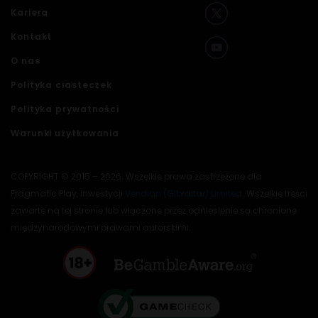
Kariera
Kontakt
O nas
Polityka ciasteczek
Polityka prywatności
Warunki użytkowania
COPYRIGHT © 2015 – 2026. Wszelkie prawa zastrzeżone dla
Pragmatic Play, inwestycji
Veridian (Gibraltar) Limited
. Wszelkie treści
zawarte na tej stronie lub włączone przez odniesienie są chronione
międzynarodowymi prawami autorskimi.