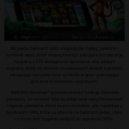
Na pięciu bębnach slotu znajdują się małpy, pelikany i
symbole węża, które muszą tworzyć pasujące kombinacje
na jedną z 576 dostępnych sposobów, aby zdobyć
wygraną. Wildy są obecne na pierwszych dwóch bębnach,
zastępując wszystkie inne symbole w grze i pomagając
graczowi w tworzeniu wygranych.
Wild Wild Bananas™ posiada również funkcję zbierania
pieniędzy. Do symboli Wild są dołączone natychmiastowe
nagrody pieniężne, które są przyznawane, gdy sąsiadują z
symbolami Wild, które są obecne na bębnach jeden i dwa,
co może dać nagrody jackpot do wysokości 500x.