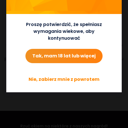
niż kiedykolwiek wcześniej.
„Lekki temat został wzbogacony o różne nowe funkcje, z
których każda ma na celu pomóc rybakowi cieszyć się
Proszę potwierdzić, że spełniasz
pełnym połowem”.
wymagania wiekowe, aby
kontynuować
Pragmatic Play produkuje obecnie do pięciu
nowych
tytułów slotów
miesięcznie, dostarczając jednocześnie gry
Live Casino
i
Bingo
w ramach swojego wieloproduktowego
Tak, mam 18 lat lub więcej
portfolio, dostępnego za pośrednictwem jednego interfejsu
API.
18+ | BeGambleAware.org
Nie, zabierz mnie z powrotem
Rzuć okiem na niektóre z naszych nagród!