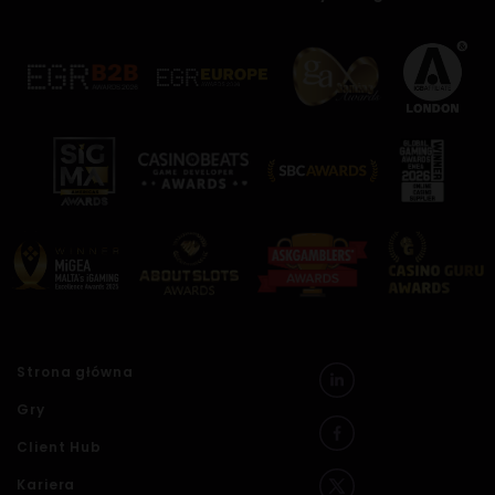
Strona główna
Gry
Client Hub
Kariera