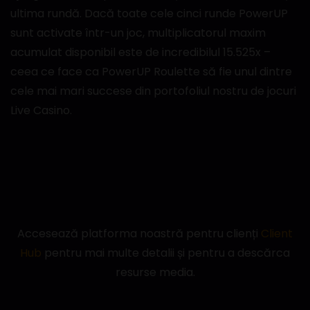
ultima rundă. Dacă toate cele cinci runde PowerUP
sunt activate într-un joc, multiplicatorul maxim
acumulat disponibil este de incredibilul 15.525x –
ceea ce face ca PowerUP Roulette să fie unul dintre
cele mai mari succese din portofoliul nostru de jocuri
Live Casino.
Accesează platforma noastră pentru clienți
Client
Hub
pentru mai multe detalii și pentru a descărca
resurse media.