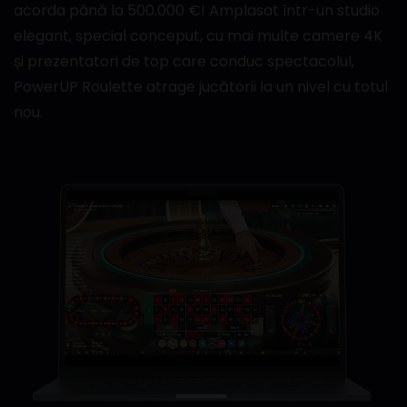
acorda până la 500.000 €! Amplasat într-un studio
elegant, special conceput, cu mai multe camere 4K
și prezentatori de top care conduc spectacolul,
PowerUP Roulette atrage jucătorii la un nivel cu totul
nou.