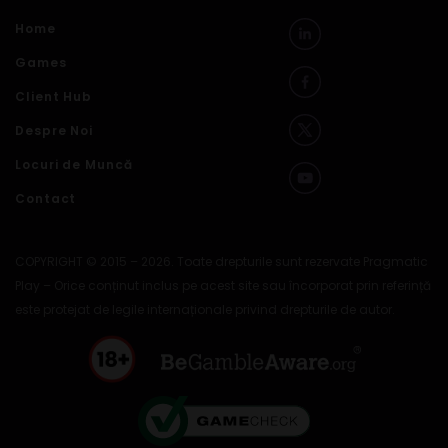
Home
Games
Client Hub
Despre Noi
Locuri de Muncă
Contact
COPYRIGHT © 2015 – 2026. Toate drepturile sunt rezervate Pragmatic
Play – Orice conținut inclus pe acest site sau încorporat prin referință
este protejat de legile internaționale privind drepturile de autor.