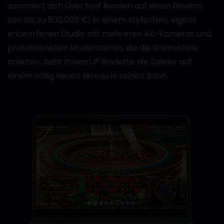
summiert sich über fünf Runden auf einen Gewinn
von bis zu 500.000 €! In einem stylischen, eigens
entworfenen Studio mit mehreren 4K-Kameras und
professionellen Moderatoren, die die Gameshow
anleiten, zieht PowerUP Roulette die Spieler auf
einem völlig neuen Niveau in seinen Bann.