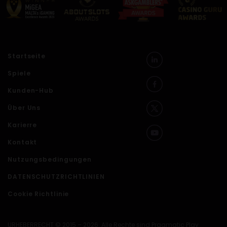
Startseite
Spiele
Kunden-Hub
Über Uns
Karierre
Kontakt
Nutzungsbedingungen
DATENSCHUTZRICHTLINIEN
Cookie Richtlinie
URHEBERRECHT © 2015 – 2026. Alle Rechte sind Pragmatic Play