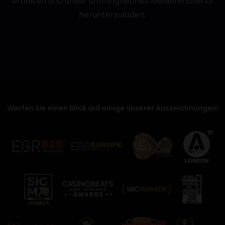
erhalten und unser umfangreiches Medienmaterial
herunterzuladen.
Werfen Sie einen Blick auf einige unserer Auszeichnungen!