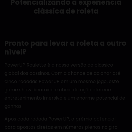
Potencializando a experiência
clássica de roleta
Pronto para levar a roleta a outro
nível?
PowerUP Roulette é a nossa versão do clássico
global dos cassinos. Com a chance de acionar até
cinco rodadas PowerUP em um mesmo jogo, este
game show dinâmico e cheio de ação oferece
entretenimento imersivo e um enorme potencial de
ganhos.
Após cada rodada PowerUP, o prêmio potencial
para apostas diretas em números plenos no giro