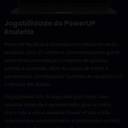
Jogabilidade do PowerUP
Roulette
PowerUP Roulette é baseada na tradicional roleta
europeia, com 37 números. Este empolgante game
show inclui uma seleção completa de apostas
padrão e especiais, além da opção de salvar e
personalizar combinações favoritas de apostas com
o recurso Bet Builder.
Os jogadores têm 18 segundos para fazer suas
apostas antes de o apresentador girar a roleta.
Entre três e cinco números PowerUP são então
selecionados aleatoriamente e destacados na tela,