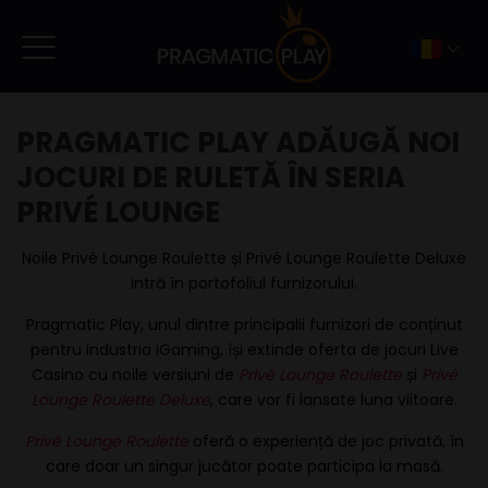
PRAGMATIC PLAY ADĂUGĂ NOI
JOCURI DE RULETĂ ÎN SERIA
PRIVÉ LOUNGE
Noile Privé Lounge Roulette și Privé Lounge Roulette Deluxe
intră în portofoliul furnizorului.
Pragmatic Play, unul dintre principalii furnizori de conținut
pentru industria iGaming, își extinde oferta de jocuri Live
Casino cu noile versiuni de
Privé Lounge Roulette
și
Privé
Lounge Roulette Deluxe
, care vor fi lansate luna viitoare.
Privé Lounge Roulette
oferă o experiență de joc privată, în
care doar un singur jucător poate participa la masă.