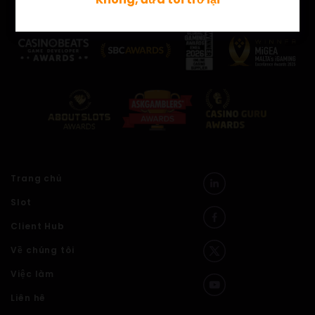
Trang chủ
Slot
Client Hub
Về chúng tôi
Việc làm
Liên hê