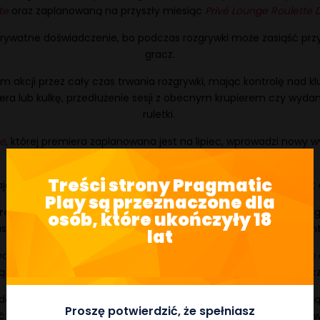
te
oraz zaplanowaną na przyszły miesiąc
Privé Lounge Roulette 
rywatne doświadczenie, bo podczas rozgrywki może zasiąść przy 
gracz.
um akcji przez cały czas trwania rozgrywki, mając kontrolę nad k
iera lub kulkę, przedłużenie sesji z obecnym krupierem czy wyda
ruletki.
xe
, której premiera zaplanowana jest na lipiec, wprowadzi nowy 
powtórkom każdego wyniku w zwolnionym tempie.
Treści strony Pragmatic
ają z popularnej zasady La Partage, która zapewnia wyższy zwrot 
Play są przeznaczone dla
racyjna w Pragmatic Play, powiedziała:
„
Privé Lounge
od Prag
osób, które ukończyły 18
synie na żywo, pozwalając jednemu graczowi przejąć pełną kont
lat
 gier typu blackjack i bakarat z tej serii,
Privé Lounge Roulette
ją najwyższej klasy rozgrywkę w ekskluzywnym, luksusowym otocz
e do ośmiu nowych
automatów
miesięcznie, jednocześnie oferując
Proszę potwierdzić, że spełniasz
ść swojego rozbudowanego portfolio, dostępnego za pośrednictw