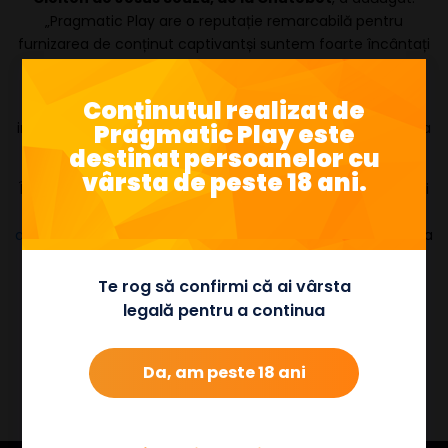
„Pragmatic Play are o reputație remarcabilă pentru
furnizarea de conținut captivantși suntem foarte încântați
să colaborăm cu ei.
Conținutul realizat de
„Posibilitatea de prelua cu trei verticale printr-o singură
integrare este esențială pentru noi, iar Pragmatic Play ne-a
Pragmatic Play este
pus la dispoziție integrarea lor printr-un singur API.”
destinat persoanelor cu
vârsta de peste 18 ani.
În prezent, Pragmatic Play produce până la șapte titluri noi
de
sloturi de păcănele gratis
pe lună, oferind și
jocuri de
cazinou live
,
Sporturi Virtuale
și mai multe variante
bingo
ca
parte a portofoliului său cu mai multe produse, disponibil
printr-un singur API.
Te rog să confirmi că ai vârsta
legală pentru a continua
18+ | JocResponsabil.ro
Da, am peste 18 ani