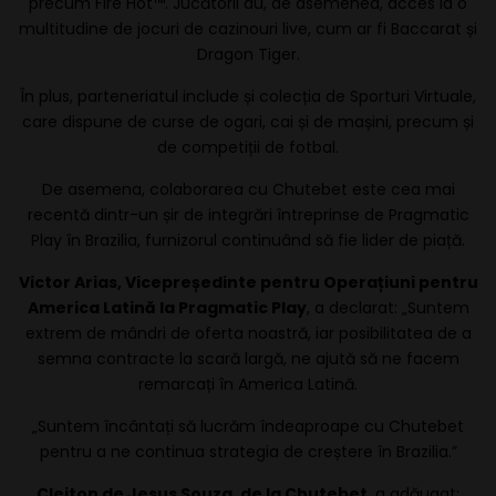
precum Fire Hot™. Jucătorii au, de asemenea, acces la o
multitudine de jocuri de cazinouri live, cum ar fi Baccarat și
Dragon Tiger.
În plus, parteneriatul include și colecția de Sporturi Virtuale,
care dispune de curse de ogari, cai și de mașini, precum și
de competiții de fotbal.
De asemena, colaborarea cu Chutebet este cea mai
recentă dintr-un șir de integrări întreprinse de Pragmatic
Play în Brazilia, furnizorul continuând să fie lider de piață.
Victor Arias, Vicepreședinte pentru Operațiuni pentru
America Latină la Pragmatic Play
, a declarat: „Suntem
extrem de mândri de oferta noastră, iar posibilitatea de a
semna contracte la scară largă, ne ajută să ne facem
remarcați în America Latină.
„Suntem încântați să lucrăm îndeaproape cu Chutebet
pentru a ne continua strategia de creștere în Brazilia.”
Cleiton de Jesus Souza, de la Chutebet
, a adăugat: